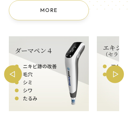
MORE
エキシマ
ダーマペン４
（セラビー
ニキビ跡の改善
アトピ
毛穴
円形脱
シミ
シワ
たるみ