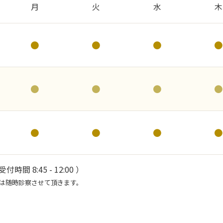
月
火
水
木
●
●
●
●
●
●
●
●
●
●
●
●
 受付時間 8:45 - 12:00 ）
などは随時診察させて頂きます。