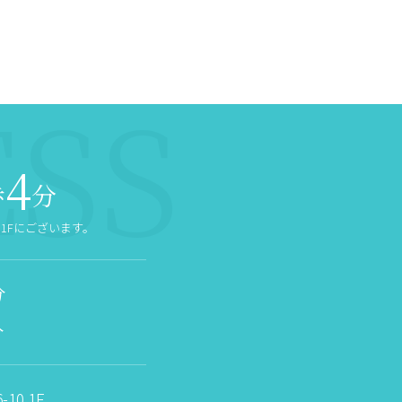
4
歩
分
1Fにございます。
分
分
10 1F