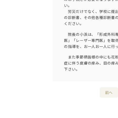
い。
労災だけでなく、学校に提
の診断書
、その他
各種診断書
ください。
院長の小浜は、「形成外科専
医」「レーザー専門医」を取
の指導を、お一人お一人に行
また季節柄皆様の中にも花粉
症に伴う皮膚の痒み、目の痒
下さい。
前へ