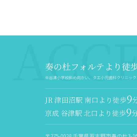
奏の杜フォルテより徒
※谷津小学校斜め向かい、タエ小児歯科クリニック 
9
JR 津田沼駅 南口より徒歩
9
京成 谷津駅 北口より徒歩
〒275-0028 千葉県習志野市奏の杜3-16-