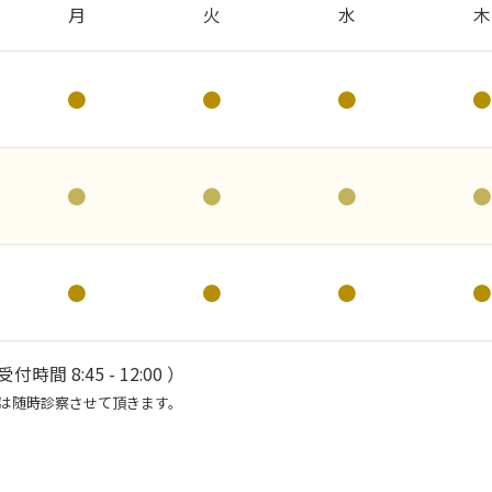
月
火
水
木
●
●
●
●
●
●
●
●
●
●
●
●
 受付時間 8:45 - 12:00 ）
などは随時診察させて頂きます。