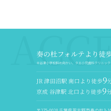
奏の杜フォルテより徒
※谷津小学校斜め向かい、タエ小児歯科クリニック 
9
JR 津田沼駅 南口より徒歩
9
京成 谷津駅 北口より徒歩
〒275-0028 千葉県習志野市奏の杜3-16-