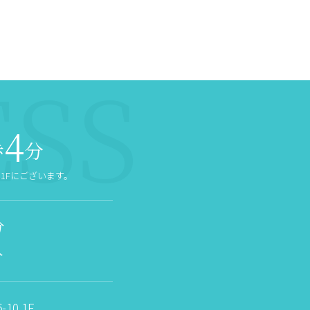
4
歩
分
1Fにございます。
分
分
10 1F